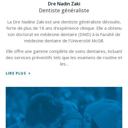
Dr Jean-Daniel Azuelos
Dentiste généraliste
Né
ée,
enu
Dentiste généraliste qui concentre sa pratique sur
de
de
l'implantologie, Dr Azuelos est diplômé de la Faculté de
sa
dentisterie de l'Université McGill. Il détient également un
diplôme en génie informatique et une maîtrise en
ant
administration des affaires.
 et
LI
Dr Azuelos a obtenu un Fellowship en implantologie de
l’ICOI au sein de la prestigieuse
LIRE PLUS